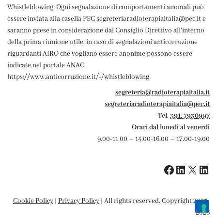
Whistleblowing: Ogni segnalazione di comportamenti anomali può
essere inviata alla casella PEC segreteriaradioterapiaitalia@pec.it e
saranno prese in considerazione dal Consiglio Direttivo all'interno
della prima riunione utile, in caso di segnalazioni anticorruzione
riguardanti AIRO che vogliano essere anonime possono essere
indicate nel portale ANAC
https://www.anticorruzione.it/-/whistleblowing
segreteria@radioterapiaitalia.it
segreteriaradioterapiaitalia@pec.it
Tel.
391. 7930997
Orari dal lunedì al venerdì
9.00-11.00 – 14.00-16.00 – 17.00-19.00
Cookie Policy
|
Privacy Policy
| All rights reserved. Copyright 2025-
2026