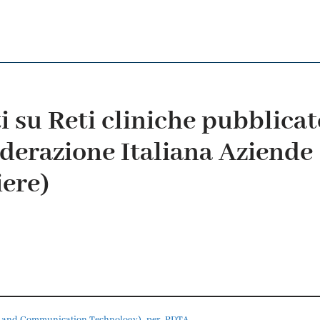
su Reti cliniche pubblicat
derazione Italiana Aziende 
iere)
n and Communication Technology)_per_PDTA