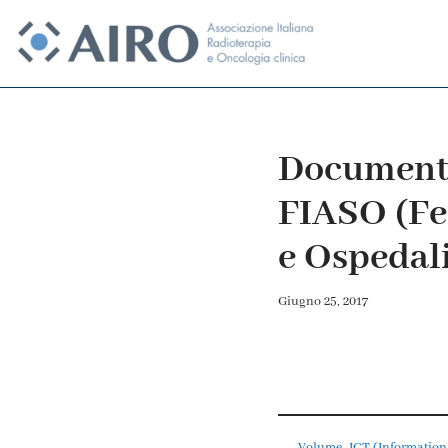
Vai
al
contenuto
Documenti 
FIASO (Fe
e Ospedal
Giugno 25, 2017
Volume_ICT (Informatio