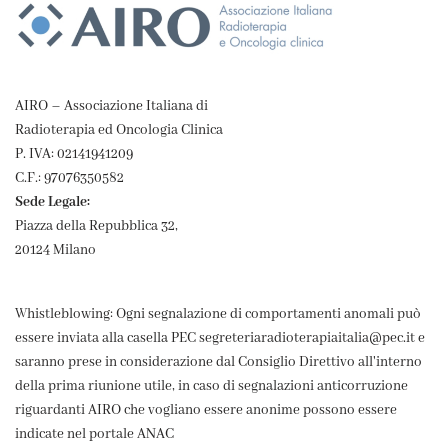
AIRO – Associazione Italiana di
Radioterapia ed Oncologia Clinica
P. IVA: 02141941209
C.F.: 97076350582
Sede Legale:
Piazza della Repubblica 32,
20124 Milano
Whistleblowing: Ogni segnalazione di comportamenti anomali può
essere inviata alla casella PEC segreteriaradioterapiaitalia@pec.it e
saranno prese in considerazione dal Consiglio Direttivo all'interno
della prima riunione utile, in caso di segnalazioni anticorruzione
riguardanti AIRO che vogliano essere anonime possono essere
indicate nel portale ANAC