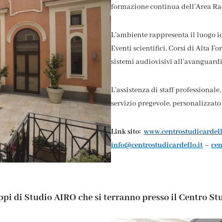
formazione continua dell’Area Ra
L’ambiente rappresenta il luogo i
Eventi scientifici, Corsi di Alta
sistemi audiovisivi all’avanguard
L’assistenza di staff professionale
servizio pregevole, personalizzato
Link sito:
www.centrostudicardell
info@centrostudicardello.it
–
ce
uppi di Studio AIRO che si terranno presso il Centro St