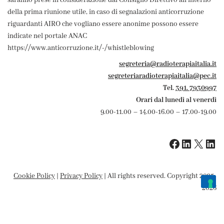
saranno prese in considerazione dal Consiglio Direttivo all'interno
della prima riunione utile, in caso di segnalazioni anticorruzione
riguardanti AIRO che vogliano essere anonime possono essere
indicate nel portale ANAC
https://www.anticorruzione.it/-/whistleblowing
segreteria@radioterapiaitalia.it
segreteriaradioterapiaitalia@pec.it
Tel.
391. 7930997
Orari dal lunedì al venerdì
9.00-11.00 – 14.00-16.00 – 17.00-19.00
Cookie Policy
|
Privacy Policy
| All rights reserved. Copyright 2025-
2026
Le tue preferenze relative alla privacy