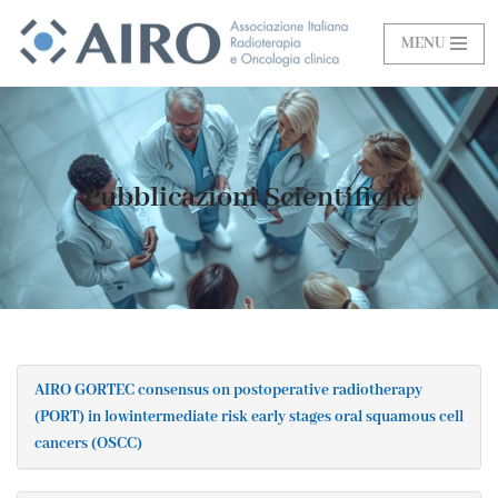
MENU
Vai
al
contenuto
Pubblicazioni Scientifiche
AIRO GORTEC consensus on postoperative radiotherapy
(PORT) in lowintermediate risk early stages oral squamous cell
cancers (OSCC)