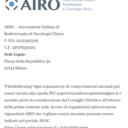
AIRO – Associazione Italiana di
Radioterapia ed Oncologia Clinica
P. IVA: 02141941209
C.F.: 97076350582
Sede Legale:
Piazza della Repubblica 32,
20124 Milano
Whistleblowing: Ogni segnalazione di comportamenti anomali può
essere inviata alla casella PEC segreteriaradioterapiaitalia@pec.it e
saranno prese in considerazione dal Consiglio Direttivo all'interno
della prima riunione utile, in caso di segnalazioni anticorruzione
riguardanti AIRO che vogliano essere anonime possono essere
indicate nel portale ANAC
https://www.anticorruzione.it/-/whistleblowing