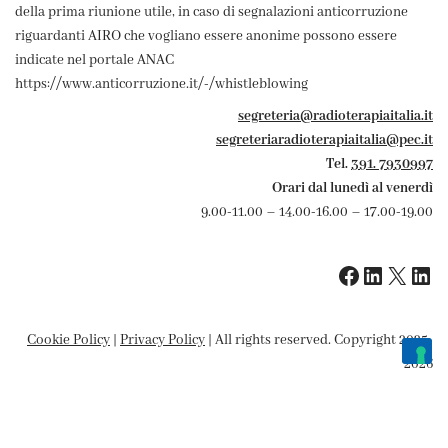
della prima riunione utile, in caso di segnalazioni anticorruzione
riguardanti AIRO che vogliano essere anonime possono essere
indicate nel portale ANAC
https://www.anticorruzione.it/-/whistleblowing
segreteria@radioterapiaitalia.it
segreteriaradioterapiaitalia@pec.it
Tel.
391. 7930997
Orari dal lunedì al venerdì
9.00-11.00 – 14.00-16.00 – 17.00-19.00
Cookie Policy
|
Privacy Policy
| All rights reserved. Copyright 2025-
2026
Le tue preferenze relative alla privacy
Informativa sulla raccolta