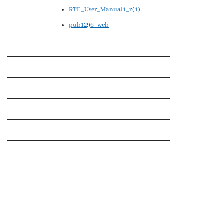
RTE_User_Manual1_z(1)
pub1296_web