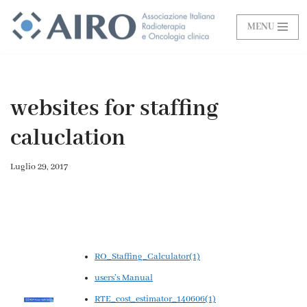
MENU
Vai
al
contenuto
websites for staffing
caluclation
Luglio 29, 2017
RO_Staffing_Calculator(1)
users’s Manual
RTE_cost_estimator_140606(1)