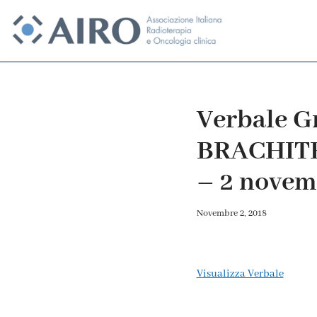
Vai
al
contenuto
Verbale G
BRACHITE
– 2 novem
Novembre 2, 2018
Visualizza Verbale