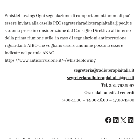
Whistleblowing: Ogni segnalazione di comportamenti anomali può
essere inviata alla casella PEC segreteriaradioterapiaitalia@pec.it e
saranno prese in considerazione dal Consiglio Direttivo all'interno
della prima riunione utile, in caso di segnalazioni anticorruzione
riguardanti AIRO che vogliano essere anonime possono essere
indicate nel portale ANAC
https://www.anticorruzione.it/-/whistleblowing
segreteria@radioterapiaitalia.it
segreteriaradioterapiaitalia@pec.it
Tel.
391. 7930997
Orari dal lunedì al venerdì
9.00-11.00 – 14.00-16.00 – 17.00-19.00