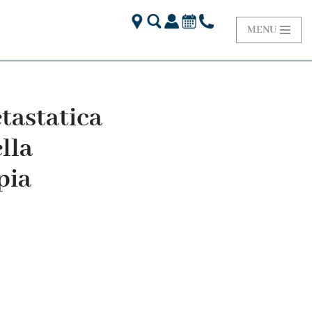
MENU
tastatica
lla
pia