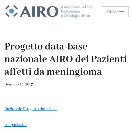
MENU
Vai
al
contenuto
Progetto data-base
nazionale AIRO dei Pazienti
affetti da meningioma
Gennaio 15, 2017
Razionale Progetto data-base
cempakaslot