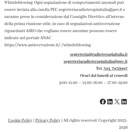
Whistleblowing: Ogni segnalazione di comportamenti anomali può
essere inviata alla casella PEC segreteriaradioterapiaitalia@pec.it e
saranno prese in considerazione dal Consiglio Direttivo all'interno
della prima riunione utile, in caso di segnalazioni anticorruzione
riguardanti AIRO che vogliano essere anonime possono essere
indicate nel portale ANAC
https://www.anticorruzione.it/-/whistleblowing
segreteria@radioterapiaitalia.it
segreteriaradioterapiaitalia@pec.it
Tel.
391. 7930997
Orari dal lunedì al venerdì
9.00-11.00 – 14.00-16.00 – 17.00-19.00
Cookie Policy
|
Privacy Policy
| All rights reserved. Copyright 2025-
2026