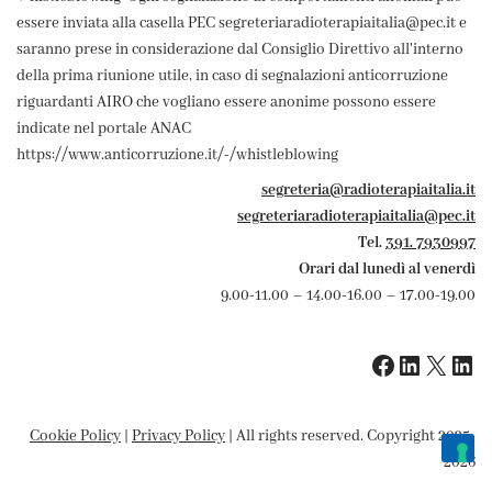
essere inviata alla casella PEC segreteriaradioterapiaitalia@pec.it e
saranno prese in considerazione dal Consiglio Direttivo all'interno
della prima riunione utile, in caso di segnalazioni anticorruzione
riguardanti AIRO che vogliano essere anonime possono essere
indicate nel portale ANAC
https://www.anticorruzione.it/-/whistleblowing
segreteria@radioterapiaitalia.it
segreteriaradioterapiaitalia@pec.it
Tel.
391. 7930997
Orari dal lunedì al venerdì
9.00-11.00 – 14.00-16.00 – 17.00-19.00
Cookie Policy
|
Privacy Policy
| All rights reserved. Copyright 2025-
2026