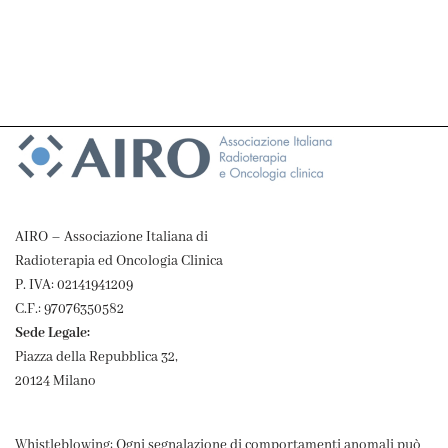
AIRO – Associazione Italiana di
Radioterapia ed Oncologia Clinica
P. IVA: 02141941209
C.F.: 97076350582
Sede Legale:
Piazza della Repubblica 32,
20124 Milano
Whistleblowing: Ogni segnalazione di comportamenti anomali può