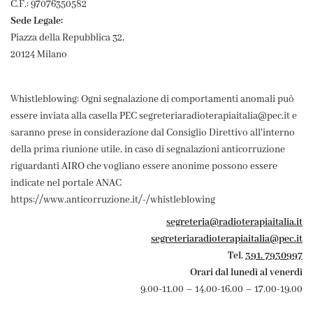
C.F.: 97076350582
Sede Legale:
Piazza della Repubblica 32,
20124 Milano
Whistleblowing: Ogni segnalazione di comportamenti anomali può
essere inviata alla casella PEC segreteriaradioterapiaitalia@pec.it e
saranno prese in considerazione dal Consiglio Direttivo all'interno
della prima riunione utile, in caso di segnalazioni anticorruzione
riguardanti AIRO che vogliano essere anonime possono essere
indicate nel portale ANAC
https://www.anticorruzione.it/-/whistleblowing
segreteria@radioterapiaitalia.it
segreteriaradioterapiaitalia@pec.it
Tel.
391. 7930997
Orari dal lunedì al venerdì
9.00-11.00 – 14.00-16.00 – 17.00-19.00