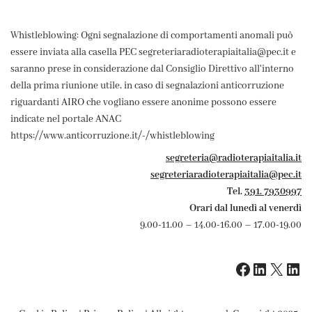
Whistleblowing: Ogni segnalazione di comportamenti anomali può
essere inviata alla casella PEC segreteriaradioterapiaitalia@pec.it e
saranno prese in considerazione dal Consiglio Direttivo all'interno
della prima riunione utile, in caso di segnalazioni anticorruzione
riguardanti AIRO che vogliano essere anonime possono essere
indicate nel portale ANAC
https://www.anticorruzione.it/-/whistleblowing
segreteria@radioterapiaitalia.it
segreteriaradioterapiaitalia@pec.it
Tel.
391. 7930997
Orari dal lunedì al venerdì
9.00-11.00 – 14.00-16.00 – 17.00-19.00