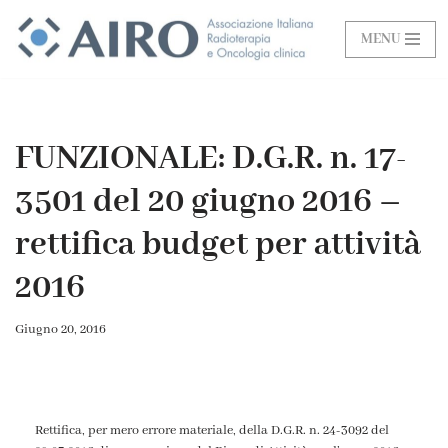
MENU
Vai
al
contenuto
FUNZIONALE: D.G.R. n. 17-
3501 del 20 giugno 2016 –
rettifica budget per attività
2016
Giugno 20, 2016
Rettifica, per mero errore materiale, della D.G.R. n. 24-3092 del