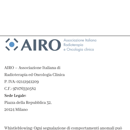
AIRO – Associazione Italiana di
Radioterapia ed Oncologia Clinica
P. IVA: 02141941209
C.F.: 97076350582
Sede Legale:
Piazza della Repubblica 32,
20124 Milano
Whistleblowing: Ogni segnalazione di comportamenti anomali può