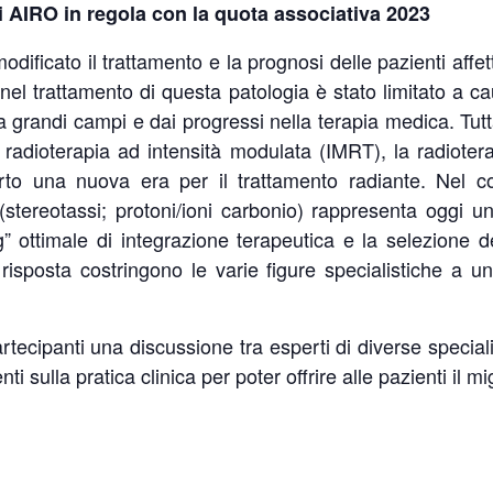
ci AIRO in regola con la quota associativa 2023
dificato il trattamento e la prognosi delle pazienti affet
 nel trattamento di questa patologia è stato limitato a ca
 a grandi campi e dai progressi nella terapia medica. Tut
 radioterapia ad intensità modulata (IMRT), la radiotera
rto una nuova era per il trattamento radiante. Nel co
a (stereotassi; protoni/ioni carbonio) rappresenta oggi 
ng” ottimale di integrazione terapeutica e la selezione 
e risposta costringono le varie figure specialistiche a 
 partecipanti una discussione tra esperti di diverse special
ti sulla pratica clinica per poter offrire alle pazienti il m