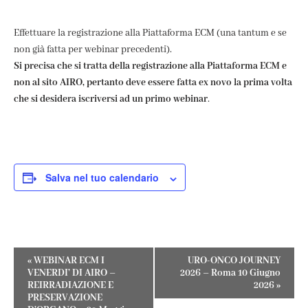
Effettuare la registrazione alla Piattaforma ECM (una tantum e se
non già fatta per webinar precedenti).
Si precisa che si tratta della registrazione alla Piattaforma ECM e
non al sito AIRO, pertanto deve essere fatta ex novo la prima volta
che si desidera iscriversi ad un primo webinar
.
Salva nel tuo calendario
Evento
«
WEBINAR ECM I
URO-ONCO JOURNEY
VENERDI’ DI AIRO –
2026 – Roma 10 Giugno
Navigazione
REIRRADIAZIONE E
2026
»
PRESERVAZIONE