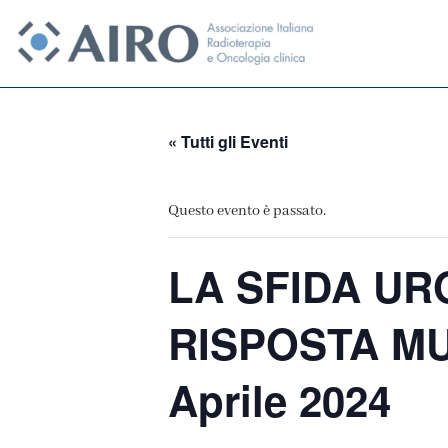
Vai
al
contenuto
« Tutti gli Eventi
Questo evento è passato.
LA SFIDA UR
RISPOSTA MUL
Aprile 2024