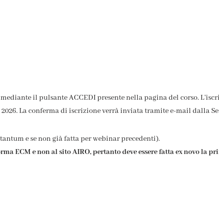
sse mediante il pulsante ACCEDI presente nella pagina del corso. L’isc
2026. La conferma di iscrizione verrà inviata tramite e-mail dalla Seg
 tantum e se non già fatta per webinar precedenti).
aforma ECM e non al sito AIRO, pertanto deve essere fatta ex novo la pr