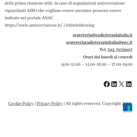
della prima riunione utile, in caso di segnalazioni anticorruzione
riguardanti AIRO che vogliano essere anonime possono essere
indicate nel portale ANAC
https://www.anticorruzione.it/-/whistleblowing
segreteria@radioterapiaitalia.it
segreteriaradioterapiaitalia@pec.it
Tel.
391. 7930997
Orari dal lunedì al venerdì
9.00-11.00 – 14.00-16.00 – 17.00-19.00
Cookie Policy
|
Privacy Policy
| All rights reserved. Copyright 2025-
2026
Le tue preferenze relative alla privacy
Informativa sulla raccolta