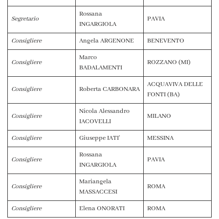
Rossana
Segretario
PAVIA
INGARGIOLA
Consigliere
Angela ARGENONE
BENEVENTO
Marco
Consigliere
ROZZANO (MI)
BADALAMENTI
ACQUAVIVA DELLE
Consigliere
Roberta CARBONARA
FONTI (BA)
Nicola Alessandro
Consigliere
MILANO
IACOVELLI
Consigliere
Giuseppe IATI’
MESSINA
Rossana
Consigliere
PAVIA
INGARGIOLA
Mariangela
Consigliere
ROMA
MASSACCESI
Consigliere
Elena ONORATI
ROMA