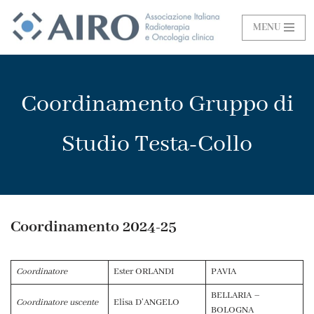
MENU
Vai
al
contenuto
Coordinamento Gruppo di
Studio Testa-Collo
Coordinamento 2024-25
Coordinatore
Ester ORLANDI
PAVIA
BELLARIA –
Coordinatore uscente
Elisa D’ANGELO
BOLOGNA