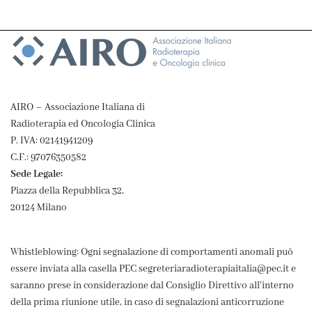
AIRO – Associazione Italiana di
Radioterapia ed Oncologia Clinica
P. IVA: 02141941209
C.F.: 97076350582
Sede Legale:
Piazza della Repubblica 32,
20124 Milano
Whistleblowing: Ogni segnalazione di comportamenti anomali può
essere inviata alla casella PEC segreteriaradioterapiaitalia@pec.it e
saranno prese in considerazione dal Consiglio Direttivo all'interno
della prima riunione utile, in caso di segnalazioni anticorruzione