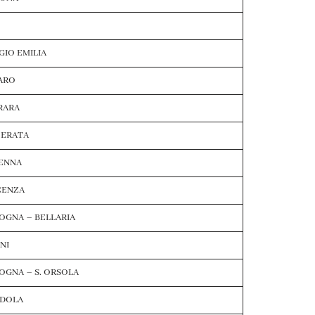
GIO EMILIA
ARO
RARA
ERATA
ENNA
CENZA
OGNA – BELLARIA
NI
OGNA – S. ORSOLA
DOLA