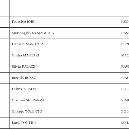
Federico IORI
REG
Mariangela LA MACCHIA
PES
Daniela MARONTA
FER
Giulia MASCARI
MAC
Silvia PALAZZI
RAV
Rosalia RUSSO
PIA
Fabrizio SALVI
BOL
Cristina SPERANZA
RIMI
Giorgio TOLENTO
BOL
Luca TONTINI
MEL