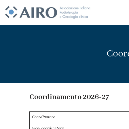
Vai
al
contenuto
Coor
Coordinamento 2026-27
Coordinatore
Vice- coordinatore