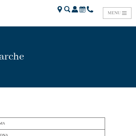
MENU
arche
MA
ONA