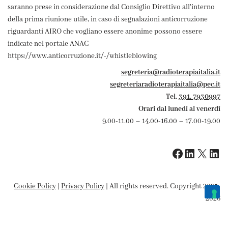
saranno prese in considerazione dal Consiglio Direttivo all'interno
della prima riunione utile, in caso di segnalazioni anticorruzione
riguardanti AIRO che vogliano essere anonime possono essere
indicate nel portale ANAC
https://www.anticorruzione.it/-/whistleblowing
segreteria@radioterapiaitalia.it
segreteriaradioterapiaitalia@pec.it
Tel.
391. 7930997
Orari dal lunedì al venerdì
9.00-11.00 – 14.00-16.00 – 17.00-19.00
Cookie Policy
|
Privacy Policy
| All rights reserved. Copyright 2025-
2026
Le tue preferenze relative alla privacy