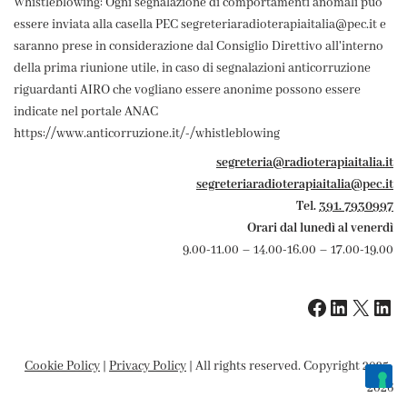
Whistleblowing: Ogni segnalazione di comportamenti anomali può
essere inviata alla casella PEC segreteriaradioterapiaitalia@pec.it e
saranno prese in considerazione dal Consiglio Direttivo all'interno
della prima riunione utile, in caso di segnalazioni anticorruzione
riguardanti AIRO che vogliano essere anonime possono essere
indicate nel portale ANAC
https://www.anticorruzione.it/-/whistleblowing
segreteria@radioterapiaitalia.it
segreteriaradioterapiaitalia@pec.it
Tel.
391. 7930997
Orari dal lunedì al venerdì
9.00-11.00 – 14.00-16.00 – 17.00-19.00
Cookie Policy
|
Privacy Policy
| All rights reserved. Copyright 2025-
2026