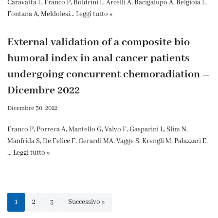
Caravatta L, Franco P, Boldrini L, Arcelli A, Bacigalupo A, Belgioia L,
Fontana A, Meldolesi…
Leggi tutto »
External validation of a composite bio-
humoral index in anal cancer patients
undergoing concurrent chemoradiation –
Dicembre 2022
Dicembre 30, 2022
Franco P, Porreca A, Mantello G, Valvo F, Gasparini L, Slim N,
Manfrida S, De Felice F, Gerardi MA, Vagge S, Krengli M, Palazzari E,
…
Leggi tutto »
1
2
3
Successivo »