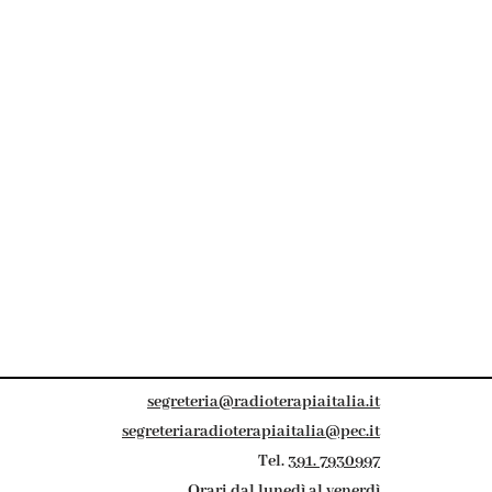
segreteria@radioterapiaitalia.it
segreteriaradioterapiaitalia@pec.it
Tel.
391. 7930997
Orari dal lunedì al venerdì