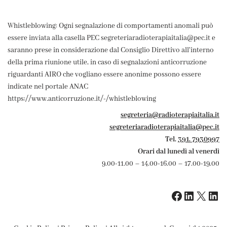
Whistleblowing: Ogni segnalazione di comportamenti anomali può
essere inviata alla casella PEC segreteriaradioterapiaitalia@pec.it e
saranno prese in considerazione dal Consiglio Direttivo all'interno
della prima riunione utile, in caso di segnalazioni anticorruzione
riguardanti AIRO che vogliano essere anonime possono essere
indicate nel portale ANAC
https://www.anticorruzione.it/-/whistleblowing
segreteria@radioterapiaitalia.it
segreteriaradioterapiaitalia@pec.it
Tel.
391. 7930997
Orari dal lunedì al venerdì
9.00-11.00 – 14.00-16.00 – 17.00-19.00