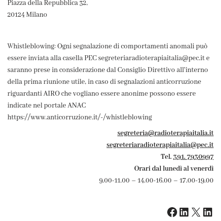
Piazza della Repubblica 32,
20124 Milano
Whistleblowing: Ogni segnalazione di comportamenti anomali può
essere inviata alla casella PEC segreteriaradioterapiaitalia@pec.it e
saranno prese in considerazione dal Consiglio Direttivo all'interno
della prima riunione utile, in caso di segnalazioni anticorruzione
riguardanti AIRO che vogliano essere anonime possono essere
indicate nel portale ANAC
https://www.anticorruzione.it/-/whistleblowing
segreteria@radioterapiaitalia.it
segreteriaradioterapiaitalia@pec.it
Tel.
391. 7930997
Orari dal lunedì al venerdì
9.00-11.00 – 14.00-16.00 – 17.00-19.00