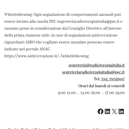
Whistleblowing: Ogni segnalazione di comportamenti anomali può
essere inviata alla casella PEC segreteriaradioterapiaitalia@pec.it e
saranno prese in considerazione dal Consiglio Direttivo all'interno
della prima riunione utile, in caso di segnalazioni anticorruzione
riguardanti AIRO che vogliano essere anonime possono essere
indicate nel portale ANAC
https://www.anticorruzione.it/-/whistleblowing
segreteria@radioterapiaitalia.it
segreteriaradioterapiaitalia@pec.it
Tel.
391. 7930997
Orari dal lunedì al venerdì
9.00-11.00 – 14.00-16.00 – 17.00-19.00