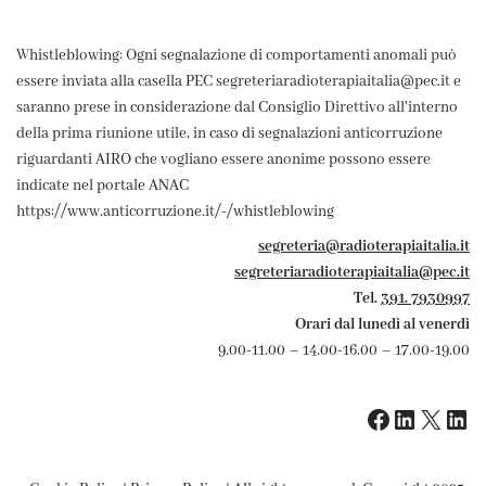
Whistleblowing: Ogni segnalazione di comportamenti anomali può
essere inviata alla casella PEC segreteriaradioterapiaitalia@pec.it e
saranno prese in considerazione dal Consiglio Direttivo all'interno
della prima riunione utile, in caso di segnalazioni anticorruzione
riguardanti AIRO che vogliano essere anonime possono essere
indicate nel portale ANAC
https://www.anticorruzione.it/-/whistleblowing
segreteria@radioterapiaitalia.it
segreteriaradioterapiaitalia@pec.it
Tel.
391. 7930997
Orari dal lunedì al venerdì
9.00-11.00 – 14.00-16.00 – 17.00-19.00